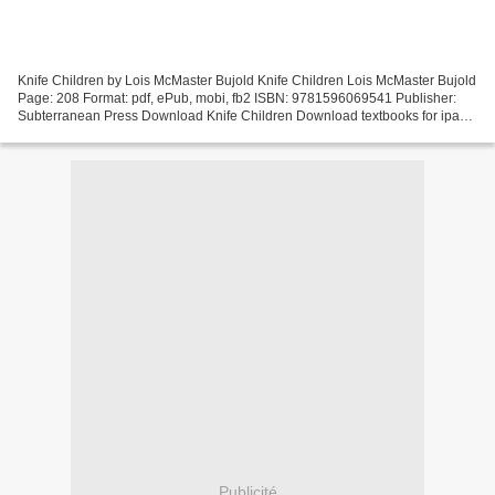
Knife Children by Lois McMaster Bujold Knife Children Lois McMaster Bujold
Page: 208 Format: pdf, ePub, mobi, fb2 ISBN: 9781596069541 Publisher:
Subterranean Press Download Knife Children Download textbooks for ipad
Knife Children English version by Lois...
Publicité