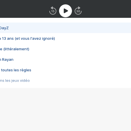
 DayZ
 a 13 ans (et vous l'avez ignoré)
e (littéralement)
im Rayan
 toutes les règles
s les jeux vidéo
us choquant de Rockstar ? - Le scandale BULLY
e plus moche de Steam
du RÊVE tourne au CAUCHEMAR
pendant 8 heures