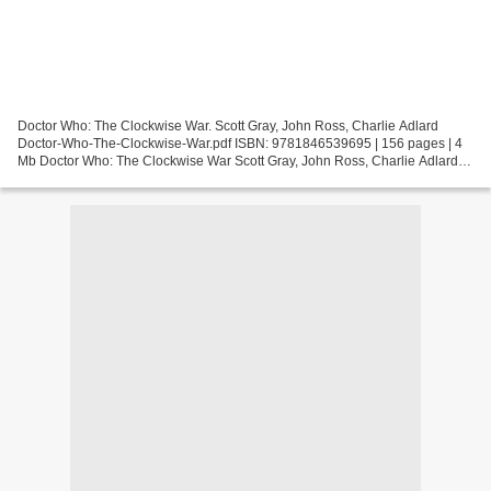
Doctor Who: The Clockwise War. Scott Gray, John Ross, Charlie Adlard
Doctor-Who-The-Clockwise-War.pdf ISBN: 9781846539695 | 156 pages | 4
Mb Doctor Who: The Clockwise War Scott Gray, John Ross, Charlie Adlard
Page: 156 Format: pdf, ePub, fb2, mobi ISBN:...