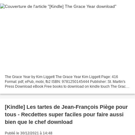
The Grace Year by Kim Liggett The Grace Year Kim Liggett Page: 416
Format: pdf, ePub, mobi, fb2 ISBN: 9781250145444 Publisher: St. Martin's
Press Download eBook Free books to download on kindle touch The Grace
Year Downloading Ebooks and Textbooks. You...
[Kindle] Les tartes de Jean-François Piège pour
tous - Recdettes super faciles pour faire aussi
bien que le chef download
Publié le 30/12/2021 à 14:48