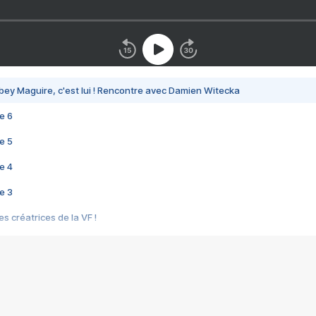
bey Maguire, c'est lui ! Rencontre avec Damien Witecka
e 6
e 5
e 4
e 3
s créatrices de la VF !
e 2
e 1
e Mektoub My Love arrive enfin ! Rencontre avec Shaïn Boumedine et Sal