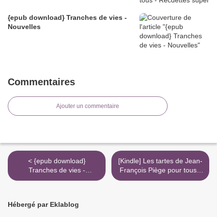
{epub download} Tranches de vies -
Nouvelles
Commentaires
Ajouter un commentaire
< {epub download}
[Kindle] Les tartes de Jean-
Tranches de vies -
François Piège pour tous -
Nouvelles
Recdettes super faciles
pour faire aussi bien que le
chef download >
Hébergé par Eklablog