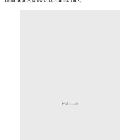
Breithaupt, Andrew B. B. Hamilton
link
,
Publicité