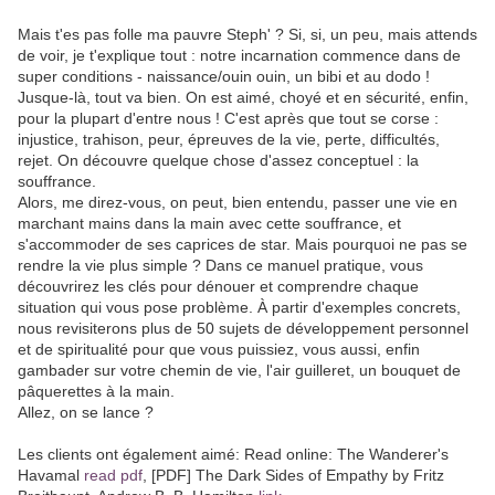
Mais t'es pas folle ma pauvre Steph' ? Si, si, un peu, mais attends
de voir, je t'explique tout : notre incarnation commence dans de
super conditions - naissance/ouin ouin, un bibi et au dodo !
Jusque-là, tout va bien. On est aimé, choyé et en sécurité, enfin,
pour la plupart d'entre nous ! C'est après que tout se corse :
injustice, trahison, peur, épreuves de la vie, perte, difficultés,
rejet. On découvre quelque chose d'assez conceptuel : la
souffrance.
Alors, me direz-vous, on peut, bien entendu, passer une vie en
marchant mains dans la main avec cette souffrance, et
s'accommoder de ses caprices de star. Mais pourquoi ne pas se
rendre la vie plus simple ? Dans ce manuel pratique, vous
découvrirez les clés pour dénouer et comprendre chaque
situation qui vous pose problème. À partir d'exemples concrets,
nous revisiterons plus de 50 sujets de développement personnel
et de spiritualité pour que vous puissiez, vous aussi, enfin
gambader sur votre chemin de vie, l'air guilleret, un bouquet de
pâquerettes à la main.
Allez, on se lance ?
Les clients ont également aimé: Read online: The Wanderer's
Havamal
read pdf
, [PDF] The Dark Sides of Empathy by Fritz