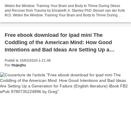
Widen the Window: Training Your Brain and Body to Thrive During Stress
and Recover from Trauma by Elizabeth A. Stanley PhD, Bessel van der Kolk
M.D. Widen the Window: Training Your Brain and Body to Thrive During
Stress and Recover from Trauma Elizabeth...
Free ebook download for ipad mini The
Coddling of the American Mind: How Good
Intentions and Bad Ideas Are Setting Up a
Generation for Failure (English literature) iBook
Publié le 16/02/2020 à 21:46
FB2 ePub 9780735224896 by Greg
Par
thujeghu