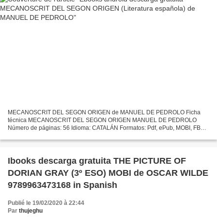
MECANOSCRIT DEL SEGON ORIGEN de MANUEL DE PEDROLO Ficha
técnica MECANOSCRIT DEL SEGON ORIGEN MANUEL DE PEDROLO
Número de páginas: 56 Idioma: CATALÁN Formatos: Pdf, ePub, MOBI, FB2
ISBN: 9788497662406 Editorial: EUMO Año de edición: 2008 Descargar
eBook...
Ibooks descarga gratuita THE PICTURE OF
DORIAN GRAY (3º ESO) MOBI de OSCAR WILDE
9789963473168 in Spanish
Publié le 19/02/2020 à 22:44
Par
thujeghu