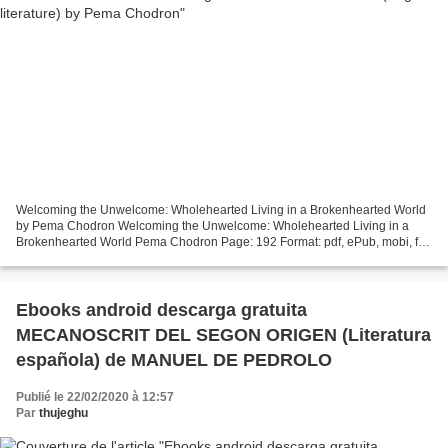
Welcoming the Unwelcome: Wholehearted Living in a Brokenhearted World
by Pema Chodron Welcoming the Unwelcome: Wholehearted Living in a
Brokenhearted World Pema Chodron Page: 192 Format: pdf, ePub, mobi, fb2
ISBN: 9781611805659 Publisher: Shambhala Download...
Ebooks android descarga gratuita
MECANOSCRIT DEL SEGON ORIGEN (Literatura
española) de MANUEL DE PEDROLO
Publié le 22/02/2020 à 12:57
Par
thujeghu