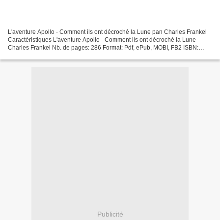
L'aventure Apollo - Comment ils ont décroché la Lune pan Charles Frankel
Caractéristiques L'aventure Apollo - Comment ils ont décroché la Lune
Charles Frankel Nb. de pages: 286 Format: Pdf, ePub, MOBI, FB2 ISBN:
9782100772407 Editeur: Dunod Date de parution:...
Publicité