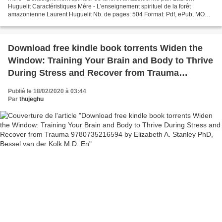
Huguelit Caractéristiques Mère - L'enseignement spirituel de la forêt
amazonienne Laurent Huguelit Nb. de pages: 504 Format: Pdf, ePub, MOBI,
FB2 ISBN: 9782845941915 Editeur: Mamaéditions...
Download free kindle book torrents Widen the
Window: Training Your Brain and Body to Thrive
During Stress and Recover from Trauma
9780735216594 by Elizabeth A. Stanley PhD,
Publié le 18/02/2020 à 03:44
Bessel van der Kolk M.D. En
Par
thujeghu