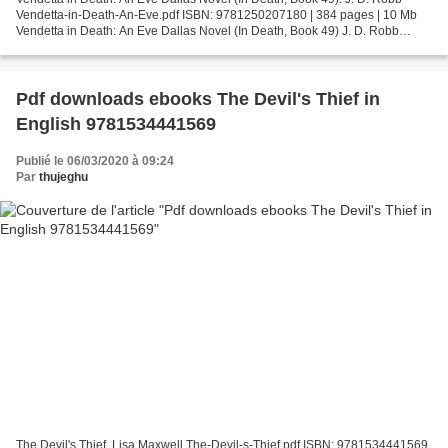
Vendetta-in-Death-An-Eve.pdf ISBN: 9781250207180 | 384 pages | 10 Mb
Vendetta in Death: An Eve Dallas Novel (In Death, Book 49) J. D. Robb
Page: 384 Format: pdf, ePub, fb2, mobi ISBN:...
Pdf downloads ebooks The Devil's Thief in
English 9781534441569
Publié le 06/03/2020 à 09:24
Par
thujeghu
The Devil's Thief. Lisa Maxwell The-Devil-s-Thief.pdf ISBN: 9781534441569