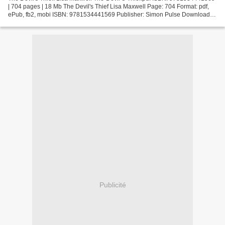
| 704 pages | 18 Mb The Devil's Thief Lisa Maxwell Page: 704 Format: pdf,
ePub, fb2, mobi ISBN: 9781534441569 Publisher: Simon Pulse Download
The Devil's Thief Pdf downloads ebooks...
Publicité