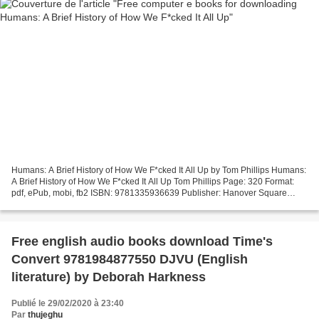
Humans: A Brief History of How We F*cked It All Up by Tom Phillips Humans:
A Brief History of How We F*cked It All Up Tom Phillips Page: 320 Format:
pdf, ePub, mobi, fb2 ISBN: 9781335936639 Publisher: Hanover Square
Press Download eBook Free computer...
Free english audio books download Time's
Convert 9781984877550 DJVU (English
literature) by Deborah Harkness
Publié le 29/02/2020 à 23:40
Par
thujeghu