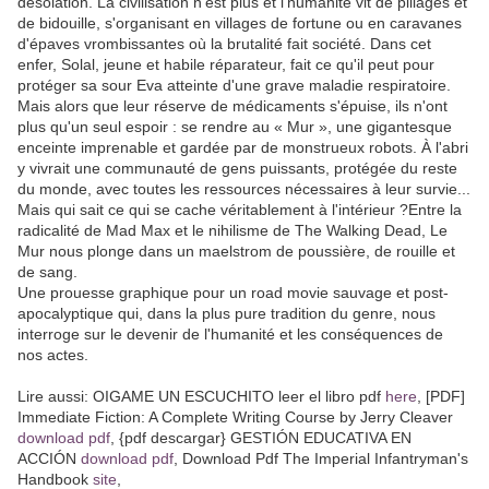
désolation. La civilisation n'est plus et l'humanité vit de pillages et
de bidouille, s'organisant en villages de fortune ou en caravanes
d'épaves vrombissantes où la brutalité fait société. Dans cet
enfer, Solal, jeune et habile réparateur, fait ce qu'il peut pour
protéger sa sour Eva atteinte d'une grave maladie respiratoire.
Mais alors que leur réserve de médicaments s'épuise, ils n'ont
plus qu'un seul espoir : se rendre au « Mur », une gigantesque
enceinte imprenable et gardée par de monstrueux robots. À l'abri
y vivrait une communauté de gens puissants, protégée du reste
du monde, avec toutes les ressources nécessaires à leur survie...
Mais qui sait ce qui se cache véritablement à l'intérieur ?Entre la
radicalité de Mad Max et le nihilisme de The Walking Dead, Le
Mur nous plonge dans un maelstrom de poussière, de rouille et
de sang.
Une prouesse graphique pour un road movie sauvage et post-
apocalyptique qui, dans la plus pure tradition du genre, nous
interroge sur le devenir de l'humanité et les conséquences de
nos actes.
Lire aussi: OIGAME UN ESCUCHITO leer el libro pdf
here
, [PDF]
Immediate Fiction: A Complete Writing Course by Jerry Cleaver
download pdf
, {pdf descargar} GESTIÓN EDUCATIVA EN
ACCIÓN
download pdf
, Download Pdf The Imperial Infantryman's
Handbook
site
,