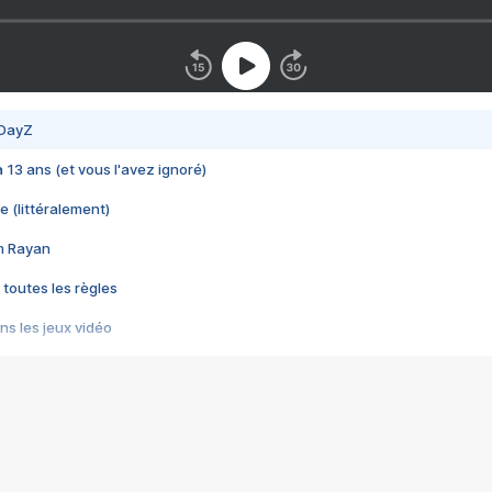
 DayZ
 a 13 ans (et vous l'avez ignoré)
e (littéralement)
im Rayan
 toutes les règles
s les jeux vidéo
us choquant de Rockstar ? - Le scandale BULLY
e plus moche de Steam
du RÊVE tourne au CAUCHEMAR
pendant 8 heures