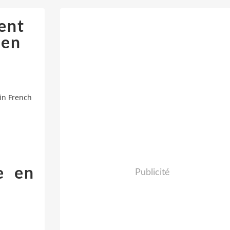
ent
 en
in French
e en
Publicité