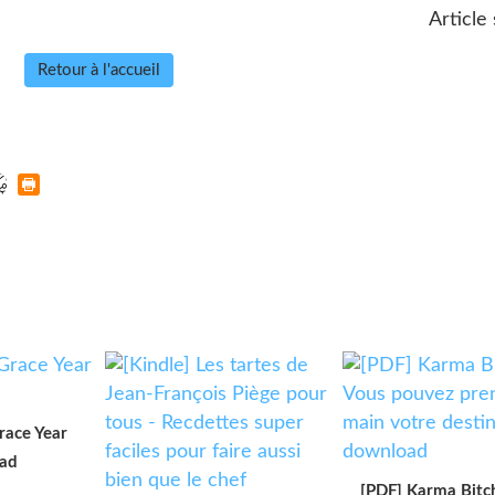
Article 
Retour à l'accueil
race Year
ad
[PDF] Karma Bitc