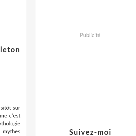
Publicité
leton
sitôt sur
mme c'est
ythologie
s mythes
Suivez-moi