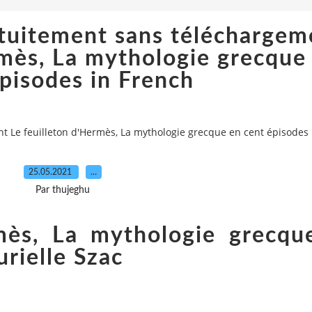
atuitement sans téléchargem
rmès, La mythologie grecque
pisodes in French
t Le feuilleton d'Hermès, La mythologie grecque en cent épisodes 
25.05.2021
…
Par thujeghu
rmès, La mythologie grecqu
rielle Szac