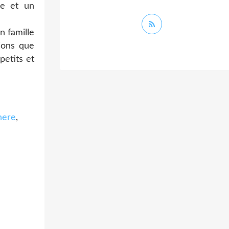
le et un
n famille
tions que
petits et
here
,